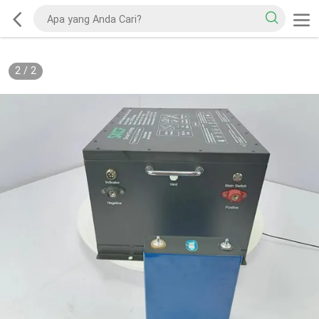
2
/
2