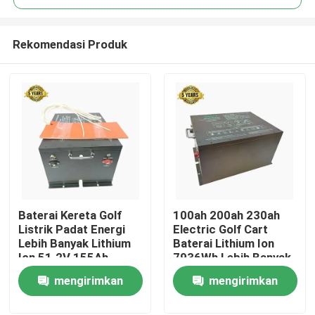
Rekomendasi Produk
Baterai Kereta Golf
100ah 200ah 230ah
Rumah
Listrik Padat Energi
Electric Golf Cart
Lebih Banyak Lithium
Baterai Lithium Ion
Ion 51.2V 155Ah
7936Wh Lebih Banyak
Produk
7936Wh
Energi
mengirimkan
mengirimkan
permintaan
permintaan
Tentang kami