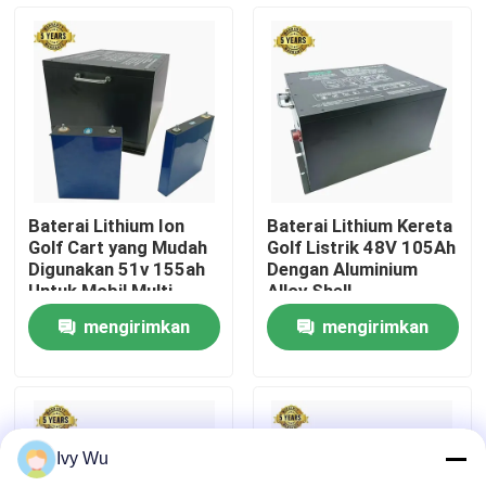
Tur Pabrik
Kontrol kualitas
Hubungi kami
Baterai Lithium Ion
Baterai Lithium Kereta
Golf Cart yang Mudah
Golf Listrik 48V 105Ah
Berita
Digunakan 51v 155ah
Dengan Aluminium
Untuk Mobil Multi
Alloy Shell
Kursi
mengirimkan
mengirimkan
Cermin Samping Kereta Golf
permintaan
permintaan
Penutup Roda Kereta Golf
Ivy Wu
Dasbor Kereta Golf