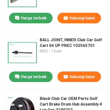
Tur Pabrik
Harga terbaik
Hubungi kami
Kontrol kualitas
BALL JOINT, INNER Club Car Golf
Hubungi kami
Cart 04 UP PREC 102565701
MOQ：1 buah
Berita
Cermin Samping Kereta Golf
Harga terbaik
Hubungi kami
Penutup Roda Kereta Golf
Black Club Car OEM Parts Golf
Cart Brake Drum Hub Assembly 4
Dasbor Kereta Golf
Lug Gas 21807G1