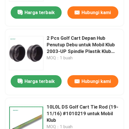
Harga terbaik
Hubungi kami
2 Pcs Golf Cart Depan Hub
Penutup Debu untuk Mobil Klub
2003-UP Spindle Plastik Klub
Mobil Hub 102353201
MOQ：1 buah
Harga terbaik
Hubungi kami
Rumah
10L0L DS Golf Cart Tie Rod (19-
Produk
11/16) #1010219 untuk Mobil
Klub
Tentang kami
MOQ：1 buah