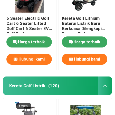
6 Seater Electric Golf
Kereta Golf Lithium
Cart 6 Seater Lifted
Baterai Listrik Baru
Golf Cart 6 Seater EV
Berkuasa Dilengkapi
Golf Cart
Dengan Sistem
Keamanan Untuk
Harga terbaik
Harga terbaik
Wisata Bus Top Golf
Hubungi kami
Hubungi kami
Kereta Golf Listrik
(120)