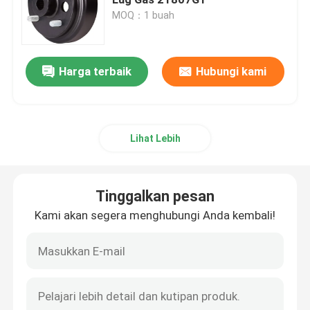
MOQ：1 buah
Kereta Golf
Harga terbaik
Hubungi kami
Kereta Golf Listrik
Kit Lampu Led Kereta Golf
Lihat Lebih
Kit Pengangkat Kereta Golf Klub
Tinggalkan pesan
Flare Fender Kereta Golf
Kami akan segera menghubungi Anda kembali!
Ban Jalan Kereta Golf
Motor Listrik Kereta Golf