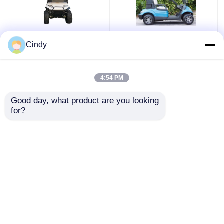
Kecepatan Maksimum
48V 4KW Street Legal
Cindy
25Km / jam 48V / 5kw 4
Electric Carts Untuk 2
Seater Lifted Golf Cart
Orang
Dengan Kursi Belakang
4:54 PM
Harga terbaik
Harga terbaik
Good day, what product are you looking 
for?
Hubungi kami
Hubungi kami
Lihat Lebih
Rumah
Tentang kita
Hubungi kami
Desktop Site
Sitemap
Kebijakan Privasi