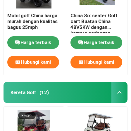
Mobil golf China harga
China Six seater Golf
murah dengan kualitas
cart Buatan China
bagus 25mph
48V5KW dengan
kamera cadangan
Harga terbaik
Harga terbaik
Hubungi kami
Hubungi kami
Kereta Golf
(12)