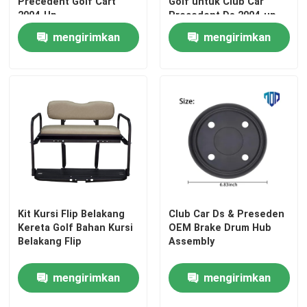
Precedent Golf Cart
Golf untuk Club Car
2004-Up-
Precedent Ds 2004-up
103638601,103638801
mengirimkan
mengirimkan
Tur Pabrik
permintaan
permintaan
Kontrol kualitas
Hubungi kami
Berita
Cermin Samping Kereta Golf
Kit Kursi Flip Belakang
Club Car Ds & Preseden
Kereta Golf Bahan Kursi
OEM Brake Drum Hub
Belakang Flip
Assembly
Penutup Roda Kereta Golf
mengirimkan
mengirimkan
Dasbor Kereta Golf
permintaan
permintaan