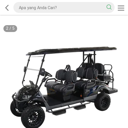
2
/
5