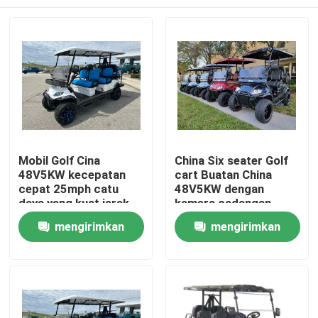
Mobil Golf Cina
China Six seater Golf
48V5KW kecepatan
cart Buatan China
cepat 25mph catu
48V5KW dengan
daya yang kuat jarak
kamera cadangan
tempuh yang jauh
Rumah
mengirimkan
mengirimkan
permintaan
permintaan
Produk
Tentang kami