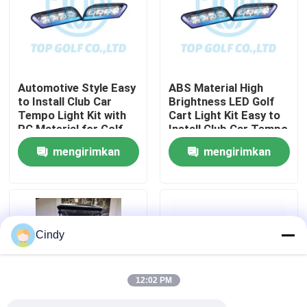
Tur Pabrik
Kontrol kualitas
Automotive Style Easy
ABS Material High
to Install Club Car
Brightness LED Golf
Tempo Light Kit with
Cart Light Kit Easy to
Hubungi kami
PC Material for Golf
Install Club Car Tempo
Cart LED Light Kit
mengirimkan
mengirimkan
Berita
permintaan
permintaan
Cermin Samping Kereta Golf
Cindy
Penutup Roda Kereta Golf
12:02 PM
Dasbor Kereta Golf