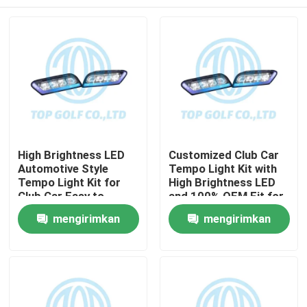
High Brightness LED
Customized Club Car
Automotive Style
Tempo Light Kit with
Tempo Light Kit for
High Brightness LED
Club Car Easy to
and 100% OEM Fit for
Install Golf Cart LED
Golf Cart
Rumah
mengirimkan
mengirimkan
Light Kit
permintaan
permintaan
Produk
Tentang kami