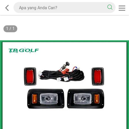
1
/
1