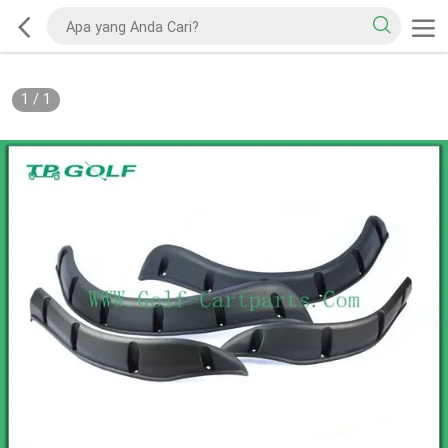
1
/
1