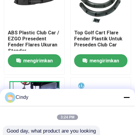
Tur Pabrik
ABS Plastic Club Car /
Top Golf Cart Flare
Kontrol kualitas
EZGO Presedent
Fender Plastik Untuk
Fender Flares Ukuran
Preseden Club Car
Standar
Hubungi kami
mengirimkan
mengirimkan
permintaan
permintaan
Berita
Cermin Samping Kereta Golf
Cindy
Penutup Roda Kereta Golf
3:24 PM
Good day, what product are you looking 
Dasbor Kereta Golf