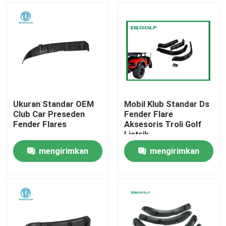
Ukuran Standar OEM
Mobil Klub Standar Ds
Club Car Preseden
Fender Flare
Fender Flares
Aksesoris Troli Golf
Listrik
mengirimkan
mengirimkan
Rumah
permintaan
permintaan
Produk
Tentang kami