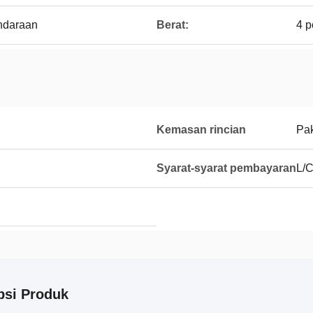
ndaraan
Berat:
4 p
Kemasan rincian
Pak
Syarat-syarat pembayaran
L/C
psi Produk