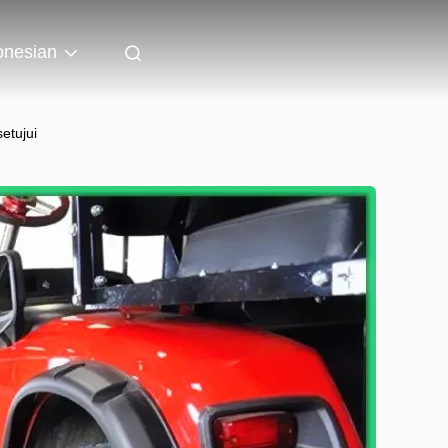
onesian
etujui