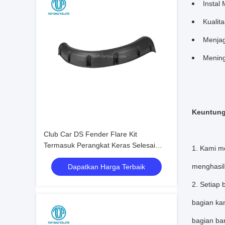
Instal
Kualit
Menjag
Mening
Keuntung
Club Car DS Fender Flare Kit
Termasuk Perangkat Keras Selesai
1. Kami m
Hitam Bertekstur
menghasilk
Dapatkan Harga Terbaik
2. Setiap 
bagian ka
bagian ba