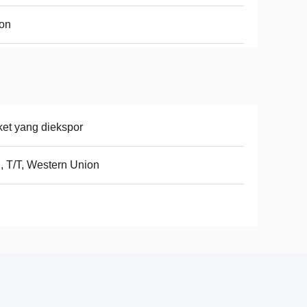
on
et yang diekspor
, T/T, Western Union