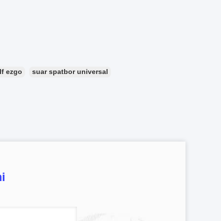
lf ezgo
suar spatbor universal
i