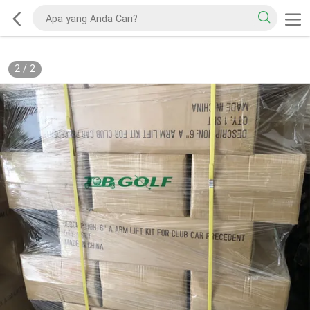
2
/
2