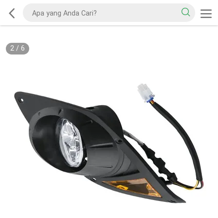
2
/
6