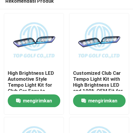
Rekomendasi Produk
High Brightness LED
Customized Club Car
Automotive Style
Tempo Light Kit with
Tempo Light Kit for
High Brightness LED
Club Car Easy to
and 100% OEM Fit for
Rumah
Install Golf Cart LED
Golf Cart
mengirimkan
mengirimkan
Light Kit
Produk
permintaan
permintaan
Tentang kami