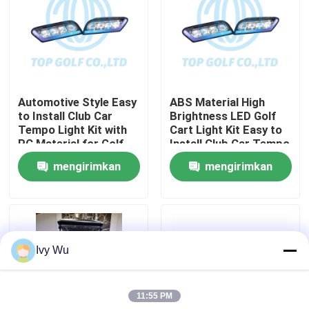
Tur Pabrik
Kontrol kualitas
Automotive Style Easy
ABS Material High
to Install Club Car
Brightness LED Golf
Hubungi kami
Tempo Light Kit with
Cart Light Kit Easy to
PC Material for Golf
Install Club Car Tempo
Cart LED Light Kit
mengirimkan
mengirimkan
Berita
permintaan
permintaan
Cermin Samping Kereta Golf
Ivy Wu
Penutup Roda Kereta Golf
11:55 PM
Dasbor Kereta Golf