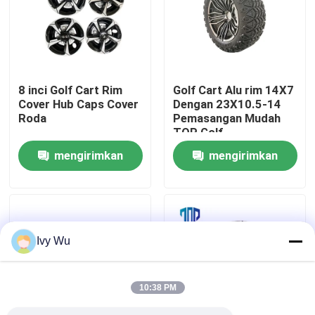
Tur Pabrik
Kontrol kualitas
8 inci Golf Cart Rim
Golf Cart Alu rim 14X7
Cover Hub Caps Cover
Dengan 23X10.5-14
Roda
Pemasangan Mudah
Hubungi kami
TOP Golf
mengirimkan
mengirimkan
Berita
permintaan
permintaan
Cermin Samping Kereta Golf
Ivy Wu
Penutup Roda Kereta Golf
10:38 PM
Dasbor Kereta Golf