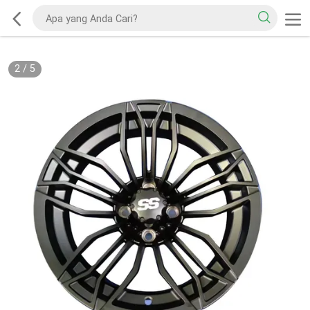
2
/
5