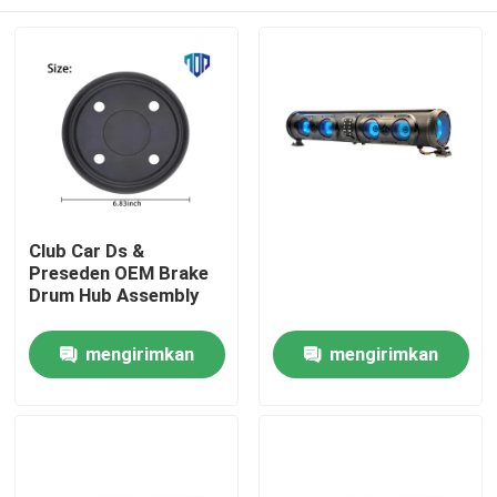
Club Car Ds &
Preseden OEM Brake
Drum Hub Assembly
Rumah
mengirimkan
mengirimkan
permintaan
permintaan
Produk
Tentang kami