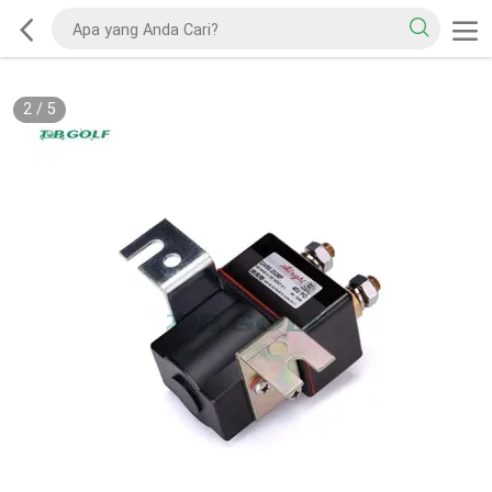
2
/
5