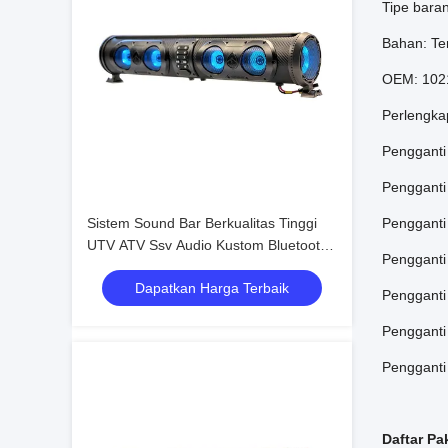
Tipe bara
Bahan: T
OEM: 102
Perlengka
Pengganti
Pengganti
Sistem Sound Bar Berkualitas Tinggi
Pengganti
UTV ATV Ssv Audio Kustom Bluetooth
Pengganti
4 Speaker Remote Control Tahan Air
Dapatkan Harga Terbaik
IP66 USB
Pengganti
Pengganti
Pengganti
Daftar Pa