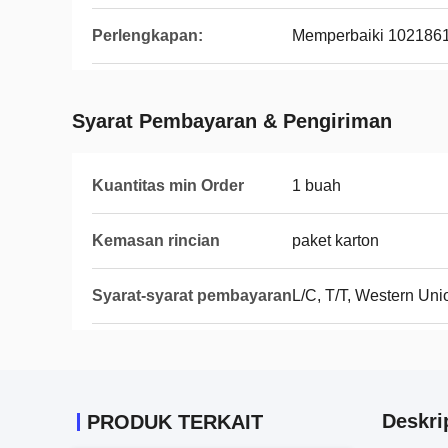
Perlengkapan:
Memperbaiki 102186
Syarat Pembayaran & Pengiriman
Kuantitas min Order
1 buah
Kemasan rincian
paket karton
Syarat-syarat pembayaran
L/C, T/T, Western Uni
Deskri
PRODUK TERKAIT