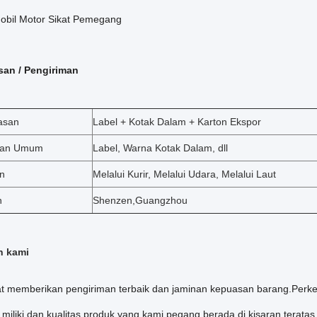
Mobil Motor Sikat Pemegang
an / Pengiriman
asan
Label + Kotak Dalam + Karton Ekspor
kan Umum
Label, Warna Kotak Dalam, dll
n
Melalui Kurir, Melalui Udara, Melalui Laut
n
Shenzen,Guangzhou
n kami
t memberikan pengiriman terbaik dan jaminan kepuasan barang.Perke
miliki dan kualitas produk yang kami pegang berada di kisaran teratas