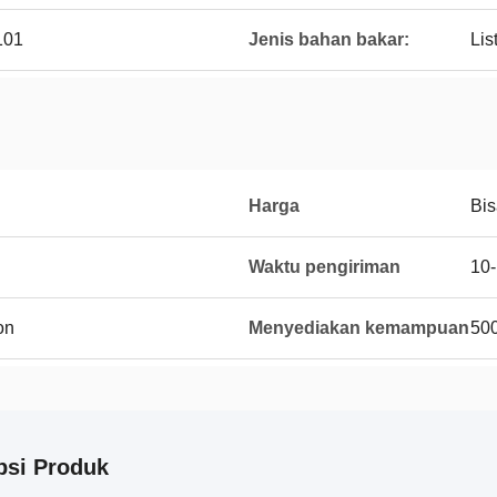
101
Jenis bahan bakar:
Lis
Harga
Bis
Waktu pengiriman
10-
on
Menyediakan kemampuan
50
psi Produk