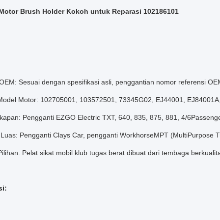
 Motor Brush Holder Kokoh untuk Reparasi 102186101
 OEM: Sesuai dengan spesifikasi asli, penggantian nomor referensi 
Model Motor: 102705001, 103572501, 73345G02, EJ44001, EJ84001
gkapan: Pengganti EZGO Electric TXT, 640, 835, 875, 881, 4/6Passenge
si Luas: Pengganti Clays Car, pengganti WorkhorseMPT (MultiPurpose T
ilihan: Pelat sikat mobil klub tugas berat dibuat dari tembaga berkual
si: