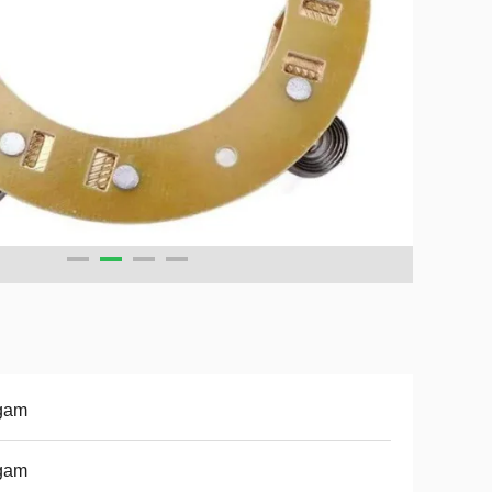
gam
gam