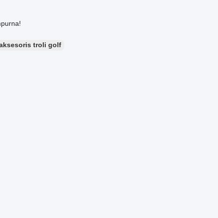
mpurna!
aksesoris troli golf