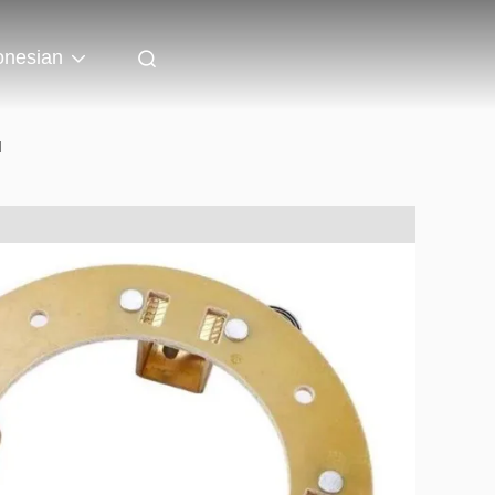
onesian
M