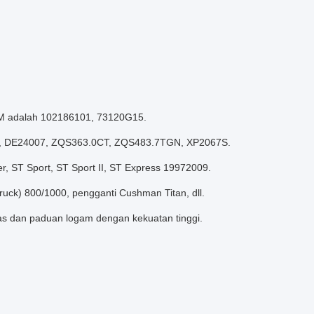
OEM adalah 102186101, 73120G15.
A, DE24007, ZQS363.0CT, ZQS483.7TGN, XP2067S.
r, ST Sport, ST Sport II, ST Express 19972009.
ruck) 800/1000, pengganti Cushman Titan, dll.
itas dan paduan logam dengan kekuatan tinggi.