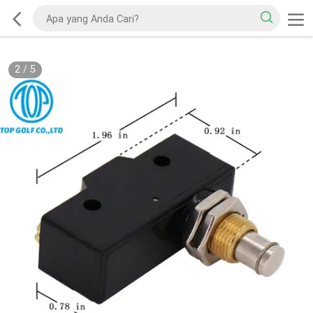
2
/
5