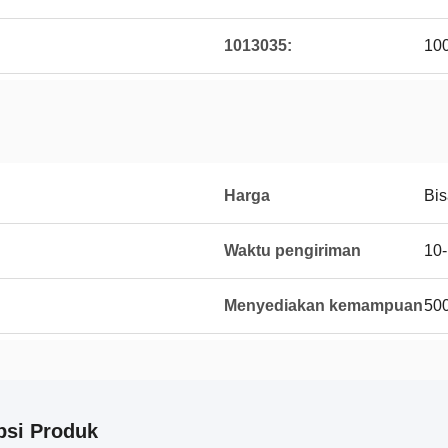
1013035:
10
Harga
Bis
Waktu pengiriman
10-
Menyediakan kemampuan
50
psi Produk