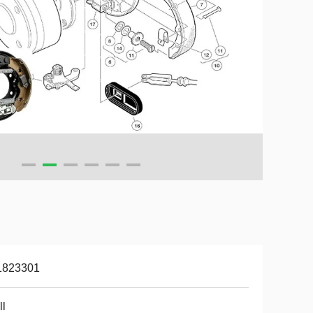
1823301
ll