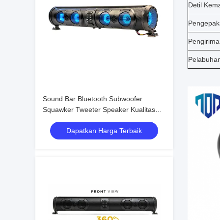
Detil Kem
Pengepa
Pengirima
Pelabuha
Sound Bar Bluetooth Subwoofer
Squawker Tweeter Speaker Kualitas
Tinggi Marine Grade IP66 untuk Mobil
Dapatkan Harga Terbaik
Golf Elektrik