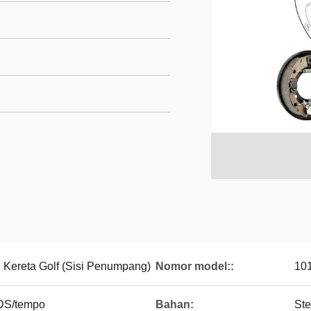
Kereta Golf (Sisi Penumpang)
Nomor model::
10
/DS/tempo
Bahan:
Ste