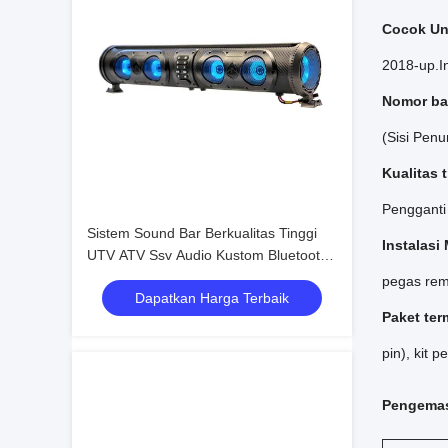
Cocok Un
2018-up.I
Nomor ba
(Sisi Pen
Kualitas 
Pengganti
Sistem Sound Bar Berkualitas Tinggi
Instalasi
UTV ATV Ssv Audio Kustom Bluetooth
4 Speaker Remote Control Tahan Air
pegas rem
Dapatkan Harga Terbaik
IP66 USB
Paket te
pin), kit 
Pengemas