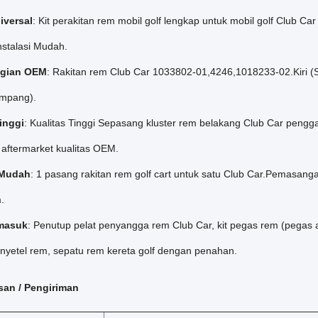
iversal
: Kit perakitan rem mobil golf lengkap untuk mobil golf Club 
nstalasi Mudah.
gian OEM
: Rakitan rem Club Car 1033802-01,4246,1018233-02.Kiri 
umpang).
tinggi
: Kualitas Tinggi Sepasang kluster rem belakang Club Car pengg
 aftermarket kualitas OEM.
 Mudah
: 1 pasang rakitan rem golf cart untuk satu Club Car.Pemasa
.
rmasuk
: Penutup pelat penyangga rem Club Car, kit pegas rem (pegas
penyetel rem, sepatu rem kereta golf dengan penahan.
an / Pengiriman